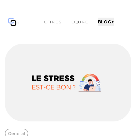
OFFRES
ÉQUIPE
BLOG
Home Page
Général